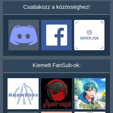
Csatlakozz a közösséghez!
Kiemelt FanSub-ok: