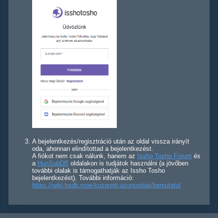
A bejelentkezés/regisztráció után az oldal vissza irányít
oda, ahonnan elindítottad a bejelentkezést.
A fiókot nem csak nálunk, hanem az
Issho Tosho Fórum
és
a
HunSubDB
oldalakon is tudjátok használni (a jövőben
további olalak is támogathatják az Issho Tosho
bejelentkezést). További információ:
https://wiki.hsdb.moe/kozponti-azonositas/bemutato/