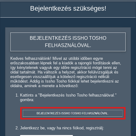
Bejelentkezés szükséges!
BEJELENTKEZÉS ISSHO TOSHO
FELHASZNÁLÓVAL.
Kedves felhasználóink! Mivel az utóbbi időben egyre
erőszakosabban lépnek fel a kiadók a rajongói fordítások ellen,
így kénytelenek vagyuk egy időre regisztráció mögé tenni az
oldal tartalmát. Ha változik a helyzet, akkor felülvizsgáljuk és
esetlegesen visszaállítjuk a kötelező regisztráció nélküli
működést. Addig is Issho Tosho fiókkal lehet bejelentkezni az
oldalra, aminek a menete a következő:
Kattints a "Bejelentkezés Issho Tosho felhasználóval."
gombra:
Jelentkezz be, vagy ha nincs fiókod, regisztrálj: