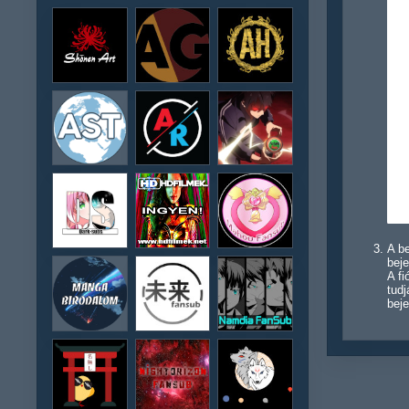
A be
beje
A f
tudj
beje