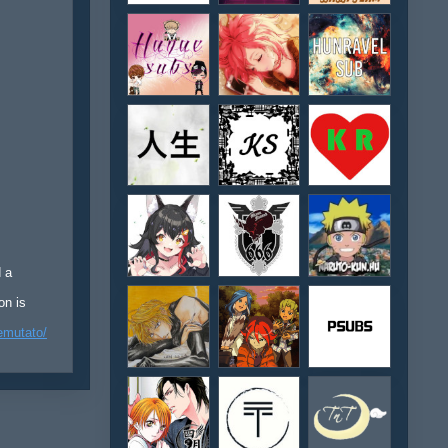
d a
on is
emutato/