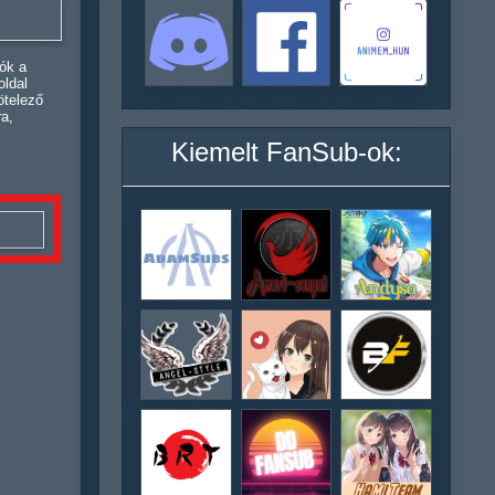
ók a
oldal
ötelező
ra,
Kiemelt FanSub-ok: