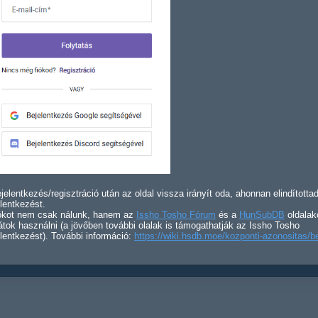
jelentkezés/regisztráció után az oldal vissza irányít oda, ahonnan elindította
lentkezést.
iókot nem csak nálunk, hanem az
Issho Tosho Fórum
és a
HunSubDB
oldalak
átok használni (a jövőben további olalak is támogathatják az Issho Tosho
lentkezést). További információ:
https://wiki.hsdb.moe/kozponti-azonositas/b