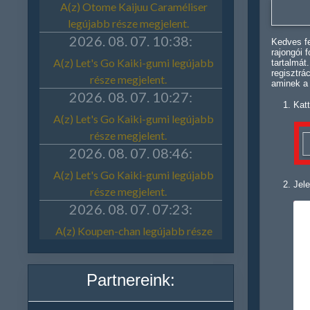
Kedves fe
rajongói 
tartalmát
regisztrá
aminek a
Katt
Jele
Partnereink: