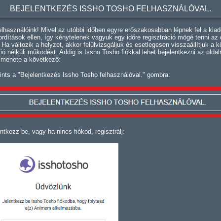
BEJELENTKEZÉS ISSHO TOSHO FELHASZNÁLÓVAL.
lhasználóink! Mivel az utóbbi időben egyre erőszakosabban lépnek fel a kiad
fordítások ellen, így kénytelenek vagyuk egy időre regisztráció mögé tenni az 
. Ha változik a helyzet, akkor felülvizsgáljuk és esetlegesen visszaállítjuk a k
ció nélküli működést. Addig is Issho Tosho fiókkal lehet bejelentkezni az oldal
 menete a következő:
ints a "Bejelentkezés Issho Tosho felhasználóval." gombra:
ntkezz be, vagy ha nincs fiókod, regisztrálj: