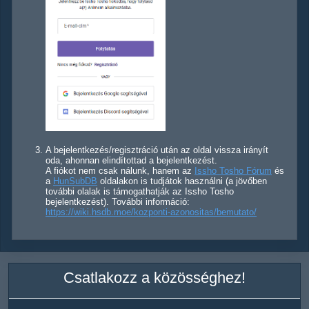
A bejelentkezés/regisztráció után az oldal vissza irányít
oda, ahonnan elindítottad a bejelentkezést.
A fiókot nem csak nálunk, hanem az
Issho Tosho Fórum
és
a
HunSubDB
oldalakon is tudjátok használni (a jövőben
további olalak is támogathatják az Issho Tosho
bejelentkezést). További információ:
https://wiki.hsdb.moe/kozponti-azonositas/bemutato/
Csatlakozz a közösséghez!