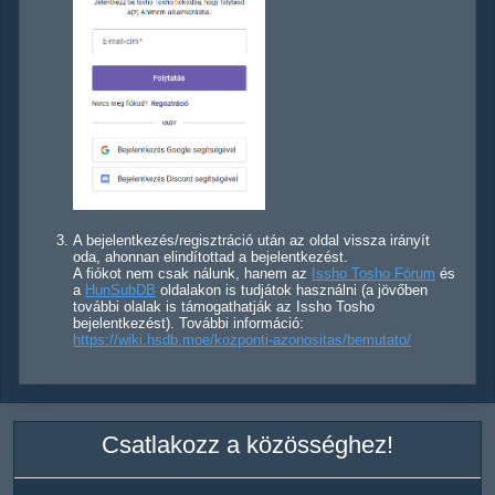
A bejelentkezés/regisztráció után az oldal vissza irányít
oda, ahonnan elindítottad a bejelentkezést.
A fiókot nem csak nálunk, hanem az
Issho Tosho Fórum
és
a
HunSubDB
oldalakon is tudjátok használni (a jövőben
további olalak is támogathatják az Issho Tosho
bejelentkezést). További információ:
https://wiki.hsdb.moe/kozponti-azonositas/bemutato/
Csatlakozz a közösséghez!