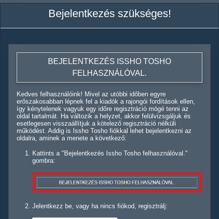
Bejelentkezés szükséges!
BEJELENTKEZÉS ISSHO TOSHO
FELHASZNÁLÓVAL.
Kedves felhasználóink! Mivel az utóbbi időben egyre
erőszakosabban lépnek fel a kiadók a rajongói fordítások ellen,
így kénytelenek vagyuk egy időre regisztráció mögé tenni az
oldal tartalmát. Ha változik a helyzet, akkor felülvizsgáljuk és
esetlegesen visszaállítjuk a kötelező regisztráció nélküli
működést. Addig is Issho Tosho fiókkal lehet bejelentkezni az
oldalra, aminek a menete a következő:
Kattints a "Bejelentkezés Issho Tosho felhasználóval."
gombra:
Jelentkezz be, vagy ha nincs fiókod, regisztrálj: