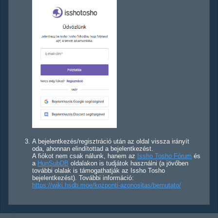
A bejelentkezés/regisztráció után az oldal vissza irányít
oda, ahonnan elindítottad a bejelentkezést.
A fiókot nem csak nálunk, hanem az
Issho Tosho Fórum
és
a
HunSubDB
oldalakon is tudjátok használni (a jövőben
további olalak is támogathatják az Issho Tosho
bejelentkezést). További információ:
https://wiki.hsdb.moe/kozponti-azonositas/bemutato/