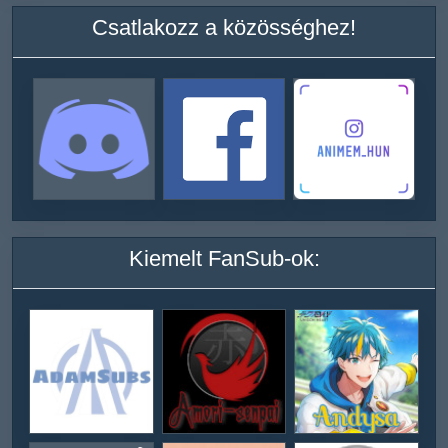
Csatlakozz a közösséghez!
Kiemelt FanSub-ok: