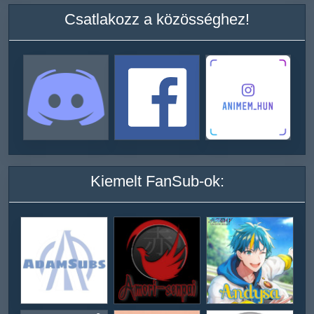
Csatlakozz a közösséghez!
Kiemelt FanSub-ok: