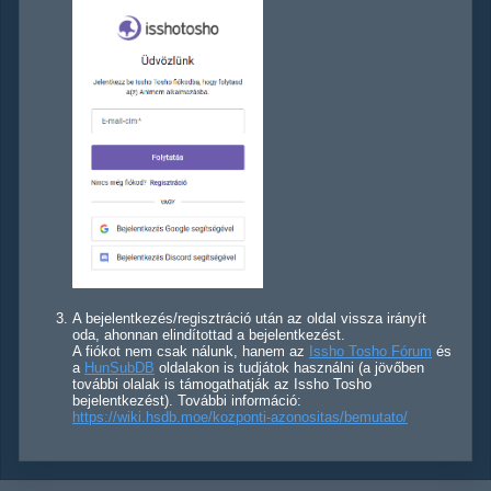
A bejelentkezés/regisztráció után az oldal vissza irányít
oda, ahonnan elindítottad a bejelentkezést.
A fiókot nem csak nálunk, hanem az
Issho Tosho Fórum
és
a
HunSubDB
oldalakon is tudjátok használni (a jövőben
további olalak is támogathatják az Issho Tosho
bejelentkezést). További információ:
https://wiki.hsdb.moe/kozponti-azonositas/bemutato/