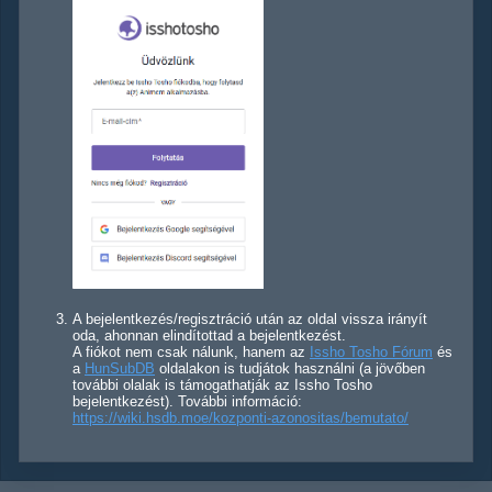
A bejelentkezés/regisztráció után az oldal vissza irányít
oda, ahonnan elindítottad a bejelentkezést.
A fiókot nem csak nálunk, hanem az
Issho Tosho Fórum
és
a
HunSubDB
oldalakon is tudjátok használni (a jövőben
további olalak is támogathatják az Issho Tosho
bejelentkezést). További információ:
https://wiki.hsdb.moe/kozponti-azonositas/bemutato/