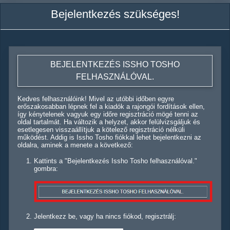
Bejelentkezés szükséges!
BEJELENTKEZÉS ISSHO TOSHO
FELHASZNÁLÓVAL.
Kedves felhasználóink! Mivel az utóbbi időben egyre
erőszakosabban lépnek fel a kiadók a rajongói fordítások ellen,
így kénytelenek vagyuk egy időre regisztráció mögé tenni az
oldal tartalmát. Ha változik a helyzet, akkor felülvizsgáljuk és
esetlegesen visszaállítjuk a kötelező regisztráció nélküli
működést. Addig is Issho Tosho fiókkal lehet bejelentkezni az
oldalra, aminek a menete a következő:
Kattints a "Bejelentkezés Issho Tosho felhasználóval."
gombra:
Jelentkezz be, vagy ha nincs fiókod, regisztrálj: