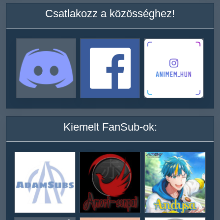
Csatlakozz a közösséghez!
Kiemelt FanSub-ok: