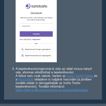
A bejelentkezés/regisztráció után az oldal vissza irányít
oda, ahonnan elindítottad a bejelentkezést.
A fiókot nem csak nálunk, hanem az
Issho Tosho Fórum
és
a
HunSubDB
oldalakon is tudjátok használni (a jövőben
további olalak is támogathatják az Issho Tosho
bejelentkezést). További információ:
https://wiki.hsdb.moe/kozponti-azonositas/bemutato/