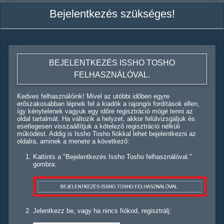
Bejelentkezés szükséges!
BEJELENTKEZÉS ISSHO TOSHO
FELHASZNÁLÓVAL.
Kedves felhasználóink! Mivel az utóbbi időben egyre
erőszakosabban lépnek fel a kiadók a rajongói fordítások ellen,
így kénytelenek vagyuk egy időre regisztráció mögé tenni az
oldal tartalmát. Ha változik a helyzet, akkor felülvizsgáljuk és
esetlegesen visszaállítjuk a kötelező regisztráció nélküli
működést. Addig is Issho Tosho fiókkal lehet bejelentkezni az
oldalra, aminek a menete a következő:
Kattints a "Bejelentkezés Issho Tosho felhasználóval."
gombra:
Jelentkezz be, vagy ha nincs fiókod, regisztrálj: