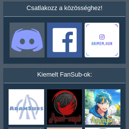
Csatlakozz a közösséghez!
Kiemelt FanSub-ok: