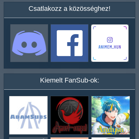
Csatlakozz a közösséghez!
Kiemelt FanSub-ok: