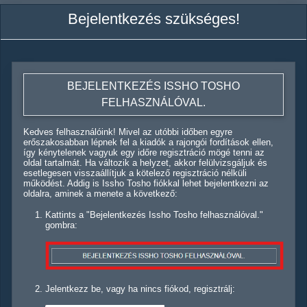
Bejelentkezés szükséges!
BEJELENTKEZÉS ISSHO TOSHO
FELHASZNÁLÓVAL.
Kedves felhasználóink! Mivel az utóbbi időben egyre
erőszakosabban lépnek fel a kiadók a rajongói fordítások ellen,
így kénytelenek vagyuk egy időre regisztráció mögé tenni az
oldal tartalmát. Ha változik a helyzet, akkor felülvizsgáljuk és
esetlegesen visszaállítjuk a kötelező regisztráció nélküli
működést. Addig is Issho Tosho fiókkal lehet bejelentkezni az
oldalra, aminek a menete a következő:
Kattints a "Bejelentkezés Issho Tosho felhasználóval."
gombra:
Jelentkezz be, vagy ha nincs fiókod, regisztrálj: