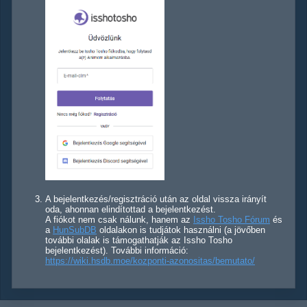
A bejelentkezés/regisztráció után az oldal vissza irányít
oda, ahonnan elindítottad a bejelentkezést.
A fiókot nem csak nálunk, hanem az
Issho Tosho Fórum
és
a
HunSubDB
oldalakon is tudjátok használni (a jövőben
további olalak is támogathatják az Issho Tosho
bejelentkezést). További információ:
https://wiki.hsdb.moe/kozponti-azonositas/bemutato/