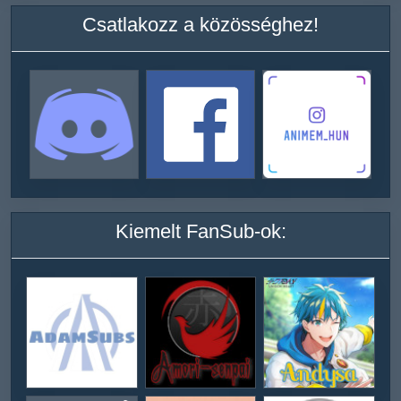
Csatlakozz a közösséghez!
Kiemelt FanSub-ok: