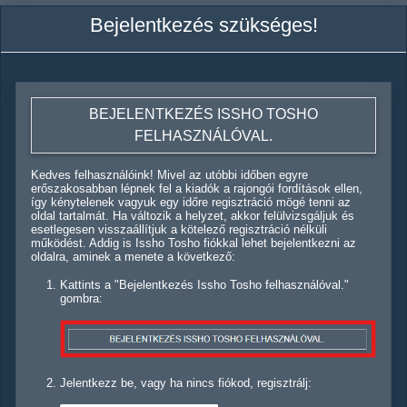
Bejelentkezés szükséges!
BEJELENTKEZÉS ISSHO TOSHO
FELHASZNÁLÓVAL.
Kedves felhasználóink! Mivel az utóbbi időben egyre
erőszakosabban lépnek fel a kiadók a rajongói fordítások ellen,
így kénytelenek vagyuk egy időre regisztráció mögé tenni az
oldal tartalmát. Ha változik a helyzet, akkor felülvizsgáljuk és
esetlegesen visszaállítjuk a kötelező regisztráció nélküli
működést. Addig is Issho Tosho fiókkal lehet bejelentkezni az
oldalra, aminek a menete a következő:
Kattints a "Bejelentkezés Issho Tosho felhasználóval."
gombra:
Jelentkezz be, vagy ha nincs fiókod, regisztrálj: