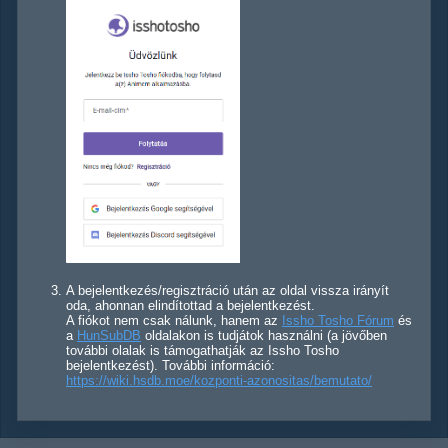
A bejelentkezés/regisztráció után az oldal vissza irányít
oda, ahonnan elindítottad a bejelentkezést.
A fiókot nem csak nálunk, hanem az
Issho Tosho Fórum
és
a
HunSubDB
oldalakon is tudjátok használni (a jövőben
további olalak is támogathatják az Issho Tosho
bejelentkezést). További információ:
https://wiki.hsdb.moe/kozponti-azonositas/bemutato/