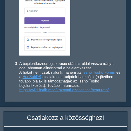
A bejelentkezés/regisztráció után az oldal vissza irányít
oda, ahonnan elindítottad a bejelentkezést.
A fiókot nem csak nálunk, hanem az
Issho Tosho Fórum
és
a
HunSubDB
oldalakon is tudjátok használni (a jövőben
további olalak is támogathatják az Issho Tosho
bejelentkezést). További információ:
https://wiki.hsdb.moe/kozponti-azonositas/bemutato/
Csatlakozz a közösséghez!