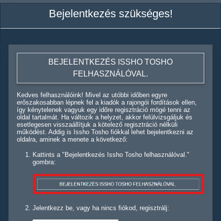
Bejelentkezés szükséges!
BEJELENTKEZÉS ISSHO TOSHO
FELHASZNÁLÓVAL.
Kedves felhasználóink! Mivel az utóbbi időben egyre
erőszakosabban lépnek fel a kiadók a rajongói fordítások ellen,
így kénytelenek vagyuk egy időre regisztráció mögé tenni az
oldal tartalmát. Ha változik a helyzet, akkor felülvizsgáljuk és
esetlegesen visszaállítjuk a kötelező regisztráció nélküli
működést. Addig is Issho Tosho fiókkal lehet bejelentkezni az
oldalra, aminek a menete a következő:
Kattints a "Bejelentkezés Issho Tosho felhasználóval."
gombra:
Jelentkezz be, vagy ha nincs fiókod, regisztrálj: