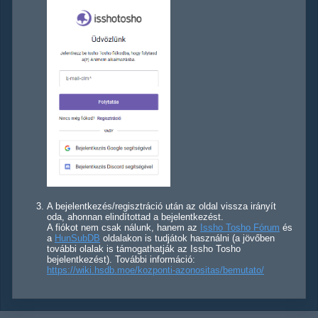
A bejelentkezés/regisztráció után az oldal vissza irányít
oda, ahonnan elindítottad a bejelentkezést.
A fiókot nem csak nálunk, hanem az
Issho Tosho Fórum
és
a
HunSubDB
oldalakon is tudjátok használni (a jövőben
további olalak is támogathatják az Issho Tosho
bejelentkezést). További információ:
https://wiki.hsdb.moe/kozponti-azonositas/bemutato/