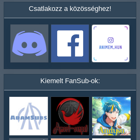
Csatlakozz a közösséghez!
Kiemelt FanSub-ok: