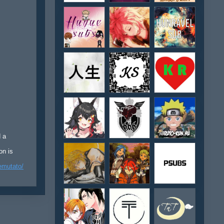
d a
on is
emutato/