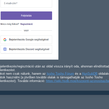
jelentkezés/regisztráció után az oldal vissza irányít oda, ahonnan elindította
lentkezést.
iókot nem csak nálunk, hanem az
Issho Tosho Fórum
és a
HunSubDB
oldalak
átok használni (a jövőben további olalak is támogathatják az Issho Tosho
lentkezést). További információ:
https://wiki.hsdb.moe/kozponti-azonositas/b