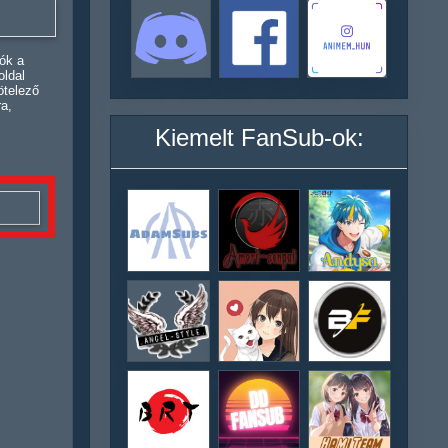
ók a
oldal
ötelező
ra,
Kiemelt FanSub-ok: