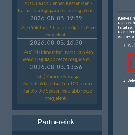
Kedves fe
rajongói 
tartalmát
regisztrá
aminek a
Katt
Jele
Partnereink: