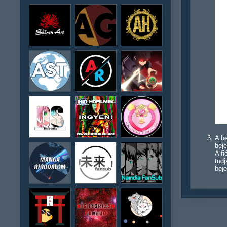
A be
beje
A f
tudj
beje