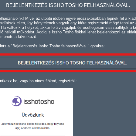
BEJELENTKEZÉS ISSHO TOSHO FELHASZNÁLÓVAL.
lhasználóink! Mivel az utóbbi időben egyre erőszakosabban lépnek fel a kiad
fordítások ellen, így kénytelenek vagyuk egy időre regisztráció mögé tenni az 
. Ha változik a helyzet, akkor felülvizsgáljuk és esetlegesen visszaállítjuk a k
ció nélküli működést. Addig is Issho Tosho fiókkal lehet bejelentkezni az oldal
 menete a következő:
ints a "Bejelentkezés Issho Tosho felhasználóval." gombra:
ntkezz be, vagy ha nincs fiókod, regisztrálj: