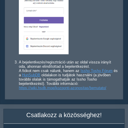
A bejelentkezés/regisztráció után az oldal vissza irányít
oda, ahonnan elindítottad a bejelentkezést.
A fiókot nem csak nálunk, hanem az
Issho Tosho Fórum
és
a
HunSubDB
oldalakon is tudjátok használni (a jövőben
további olalak is támogathatják az Issho Tosho
bejelentkezést). További információ:
https://wiki.hsdb.moe/kozponti-azonositas/bemutato/
Csatlakozz a közösséghez!