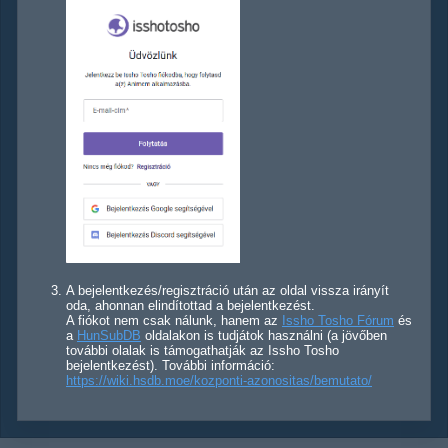
A bejelentkezés/regisztráció után az oldal vissza irányít
oda, ahonnan elindítottad a bejelentkezést.
A fiókot nem csak nálunk, hanem az
Issho Tosho Fórum
és
a
HunSubDB
oldalakon is tudjátok használni (a jövőben
további olalak is támogathatják az Issho Tosho
bejelentkezést). További információ:
https://wiki.hsdb.moe/kozponti-azonositas/bemutato/