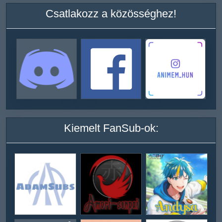
Csatlakozz a közösséghez!
Kiemelt FanSub-ok: