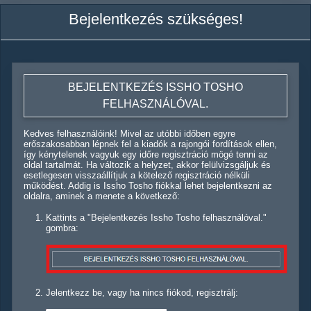
Bejelentkezés szükséges!
BEJELENTKEZÉS ISSHO TOSHO
FELHASZNÁLÓVAL.
Kedves felhasználóink! Mivel az utóbbi időben egyre
erőszakosabban lépnek fel a kiadók a rajongói fordítások ellen,
így kénytelenek vagyuk egy időre regisztráció mögé tenni az
oldal tartalmát. Ha változik a helyzet, akkor felülvizsgáljuk és
esetlegesen visszaállítjuk a kötelező regisztráció nélküli
működést. Addig is Issho Tosho fiókkal lehet bejelentkezni az
oldalra, aminek a menete a következő:
Kattints a "Bejelentkezés Issho Tosho felhasználóval."
gombra:
Jelentkezz be, vagy ha nincs fiókod, regisztrálj: