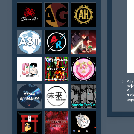
A be
beje
A f
tudj
beje