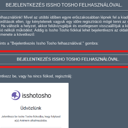
BEJELENTKEZÉS ISSHO TOSHO FELHASZNÁLÓVAL.
lhasználóink! Mivel az utóbbi időben egyre erőszakosabban lépnek fel a kiad
fordítások ellen, így kénytelenek vagyuk egy időre regisztráció mögé tenni az 
. Ha változik a helyzet, akkor felülvizsgáljuk és esetlegesen visszaállítjuk a k
ció nélküli működést. Addig is Issho Tosho fiókkal lehet bejelentkezni az oldal
 menete a következő:
ints a "Bejelentkezés Issho Tosho felhasználóval." gombra:
ntkezz be, vagy ha nincs fiókod, regisztrálj: