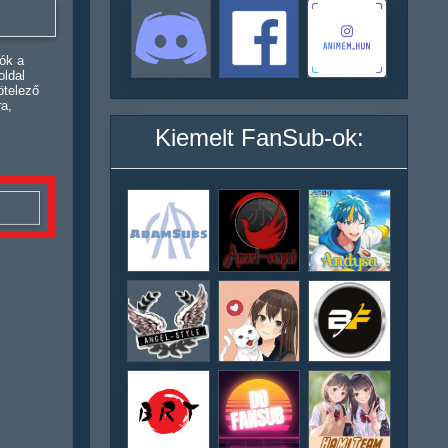
ók a
oldal
ötelező
ra,
Kiemelt FanSub-ok: