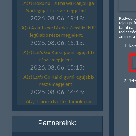
Kedves fe
rajongói 
tartalmát
regisztrá
aminek a
Katt
Jele
Partnereink: