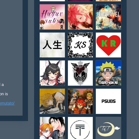
d a
on is
emutato/