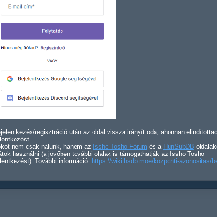
jelentkezés/regisztráció után az oldal vissza irányít oda, ahonnan elindította
lentkezést.
iókot nem csak nálunk, hanem az
Issho Tosho Fórum
és a
HunSubDB
oldalak
átok használni (a jövőben további olalak is támogathatják az Issho Tosho
lentkezést). További információ:
https://wiki.hsdb.moe/kozponti-azonositas/b