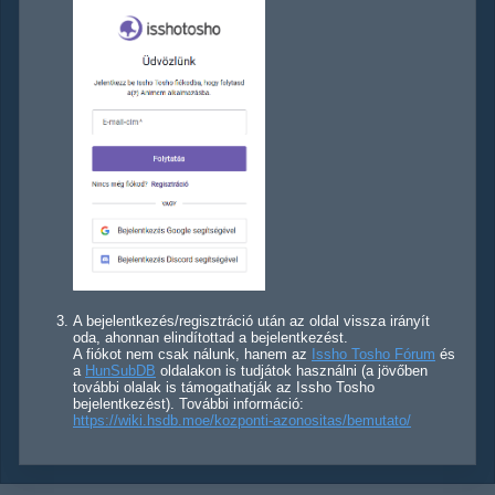
A bejelentkezés/regisztráció után az oldal vissza irányít
oda, ahonnan elindítottad a bejelentkezést.
A fiókot nem csak nálunk, hanem az
Issho Tosho Fórum
és
a
HunSubDB
oldalakon is tudjátok használni (a jövőben
további olalak is támogathatják az Issho Tosho
bejelentkezést). További információ:
https://wiki.hsdb.moe/kozponti-azonositas/bemutato/