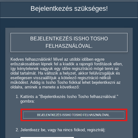
Bejelentkezés szükséges!
BEJELENTKEZÉS ISSHO TOSHO
FELHASZNÁLÓVAL.
Kedves felhasználóink! Mivel az utóbbi időben egyre
erőszakosabban lépnek fel a kiadók a rajongói fordítások ellen,
így kénytelenek vagyuk egy időre regisztráció mögé tenni az
oldal tartalmát. Ha változik a helyzet, akkor felülvizsgáljuk és
esetlegesen visszaállítjuk a kötelező regisztráció nélküli
működést. Addig is Issho Tosho fiókkal lehet bejelentkezni az
oldalra, aminek a menete a következő:
Kattints a "Bejelentkezés Issho Tosho felhasználóval."
gombra:
Jelentkezz be, vagy ha nincs fiókod, regisztrálj: