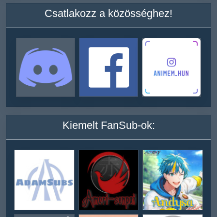
Csatlakozz a közösséghez!
Kiemelt FanSub-ok: