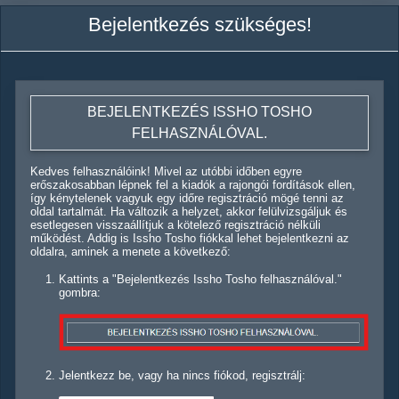
Bejelentkezés szükséges!
BEJELENTKEZÉS ISSHO TOSHO
FELHASZNÁLÓVAL.
Kedves felhasználóink! Mivel az utóbbi időben egyre
erőszakosabban lépnek fel a kiadók a rajongói fordítások ellen,
így kénytelenek vagyuk egy időre regisztráció mögé tenni az
oldal tartalmát. Ha változik a helyzet, akkor felülvizsgáljuk és
esetlegesen visszaállítjuk a kötelező regisztráció nélküli
működést. Addig is Issho Tosho fiókkal lehet bejelentkezni az
oldalra, aminek a menete a következő:
Kattints a "Bejelentkezés Issho Tosho felhasználóval."
gombra:
Jelentkezz be, vagy ha nincs fiókod, regisztrálj: