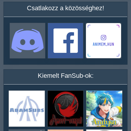
Csatlakozz a közösséghez!
Kiemelt FanSub-ok: