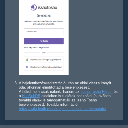
A bejelentkezés/regisztráció után az oldal vissza irányít
oda, ahonnan elindítottad a bejelentkezést.
A fiókot nem csak nálunk, hanem az
Issho Tosho Fórum
és
a
HunSubDB
oldalakon is tudjátok használni (a jövőben
további olalak is támogathatják az Issho Tosho
bejelentkezést). További információ:
https://wiki.hsdb.moe/kozponti-azonositas/bemutato/