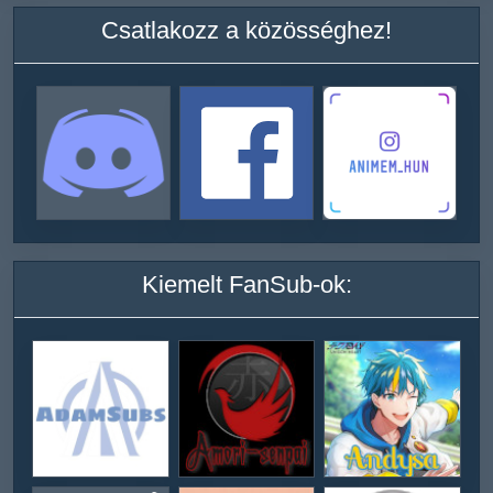
Csatlakozz a közösséghez!
Kiemelt FanSub-ok: