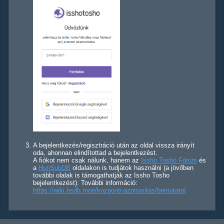
A bejelentkezés/regisztráció után az oldal vissza irányít
oda, ahonnan elindítottad a bejelentkezést.
A fiókot nem csak nálunk, hanem az
Issho Tosho Fórum
és
a
HunSubDB
oldalakon is tudjátok használni (a jövőben
további olalak is támogathatják az Issho Tosho
bejelentkezést). További információ:
https://wiki.hsdb.moe/kozponti-azonositas/bemutato/