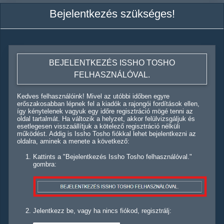
Bejelentkezés szükséges!
BEJELENTKEZÉS ISSHO TOSHO
FELHASZNÁLÓVAL.
Kedves felhasználóink! Mivel az utóbbi időben egyre
erőszakosabban lépnek fel a kiadók a rajongói fordítások ellen,
így kénytelenek vagyuk egy időre regisztráció mögé tenni az
oldal tartalmát. Ha változik a helyzet, akkor felülvizsgáljuk és
esetlegesen visszaállítjuk a kötelező regisztráció nélküli
működést. Addig is Issho Tosho fiókkal lehet bejelentkezni az
oldalra, aminek a menete a következő:
Kattints a "Bejelentkezés Issho Tosho felhasználóval."
gombra:
Jelentkezz be, vagy ha nincs fiókod, regisztrálj: