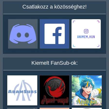
Csatlakozz a közösséghez!
Kiemelt FanSub-ok: