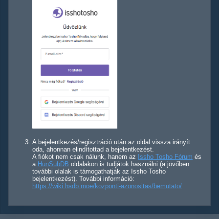
A bejelentkezés/regisztráció után az oldal vissza irányít
oda, ahonnan elindítottad a bejelentkezést.
A fiókot nem csak nálunk, hanem az
Issho Tosho Fórum
és
a
HunSubDB
oldalakon is tudjátok használni (a jövőben
további olalak is támogathatják az Issho Tosho
bejelentkezést). További információ:
https://wiki.hsdb.moe/kozponti-azonositas/bemutato/