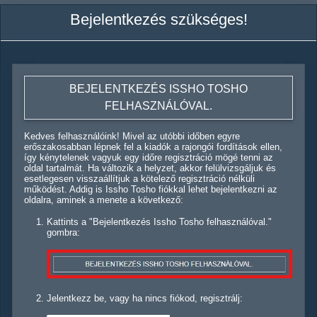
Bejelentkezés szükséges!
BEJELENTKEZÉS ISSHO TOSHO
FELHASZNÁLÓVAL.
Kedves felhasználóink! Mivel az utóbbi időben egyre
erőszakosabban lépnek fel a kiadók a rajongói fordítások ellen,
így kénytelenek vagyuk egy időre regisztráció mögé tenni az
oldal tartalmát. Ha változik a helyzet, akkor felülvizsgáljuk és
esetlegesen visszaállítjuk a kötelező regisztráció nélküli
működést. Addig is Issho Tosho fiókkal lehet bejelentkezni az
oldalra, aminek a menete a következő:
Kattints a "Bejelentkezés Issho Tosho felhasználóval."
gombra:
Jelentkezz be, vagy ha nincs fiókod, regisztrálj: