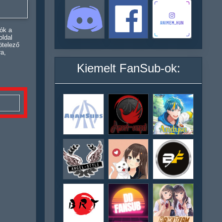
ók a
oldal
ötelező
ra,
Kiemelt FanSub-ok: