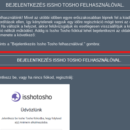
BEJELENTKEZÉS ISSHO TOSHO FELHASZNÁLÓVAL.
lhasználóink! Mivel az utóbbi időben egyre erőszakosabban lépnek fel a kiad
fordítások ellen, így kénytelenek vagyuk egy időre regisztráció mögé tenni az 
. Ha változik a helyzet, akkor felülvizsgáljuk és esetlegesen visszaállítjuk a k
ció nélküli működést. Addig is Issho Tosho fiókkal lehet bejelentkezni az oldal
 menete a következő:
ints a "Bejelentkezés Issho Tosho felhasználóval." gombra:
ntkezz be, vagy ha nincs fiókod, regisztrálj: