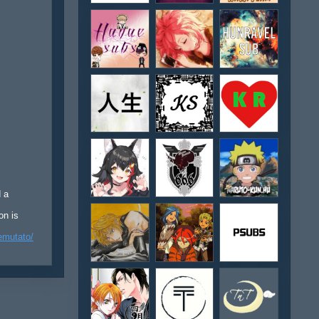
d a
on is
emutato/