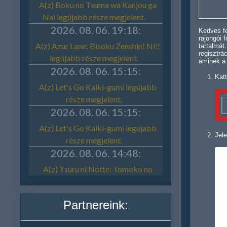
Kedves fe
rajongói 
tartalmát
regisztrá
aminek a
Katt
Jele
Partnereink: