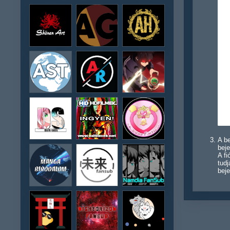
A be
beje
A f
tudj
beje