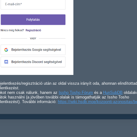
jelentkezés/regisztráció után az oldal vissza irányít oda, ahonnan elindította
lentkezést.
iókot nem csak nálunk, hanem az
Issho Tosho Fórum
és a
HunSubDB
oldalak
átok használni (a jövőben további olalak is támogathatják az Issho Tosho
lentkezést). További információ:
https://wiki.hsdb.moe/kozponti-azonositas/b