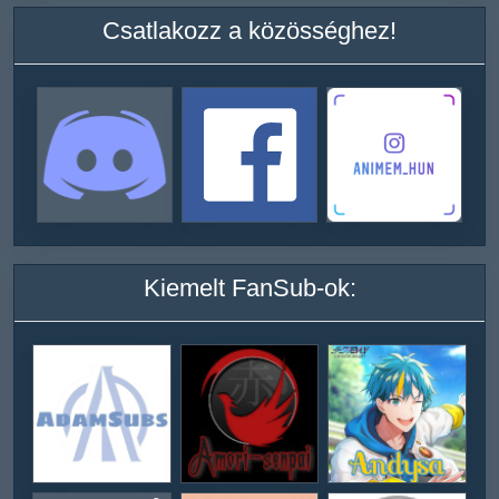
Csatlakozz a közösséghez!
Kiemelt FanSub-ok: