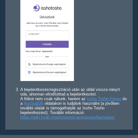
A bejelentkezés/regisztráció után az oldal vissza irányít
oda, ahonnan elindítottad a bejelentkezést.
A fiókot nem csak nálunk, hanem az
Issho Tosho Fórum
és
a
HunSubDB
oldalakon is tudjátok használni (a jövőben
további olalak is támogathatják az Issho Tosho
bejelentkezést). További információ:
https://wiki.hsdb.moe/kozponti-azonositas/bemutato/