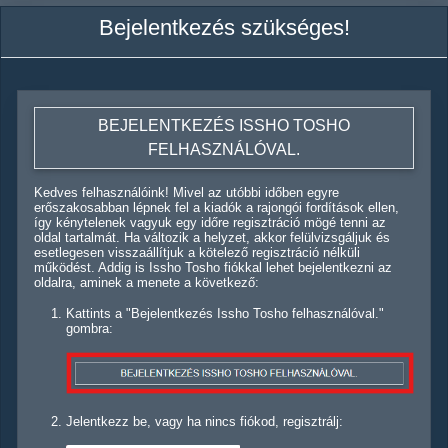
Bejelentkezés szükséges!
BEJELENTKEZÉS ISSHO TOSHO
FELHASZNÁLÓVAL.
Kedves felhasználóink! Mivel az utóbbi időben egyre
erőszakosabban lépnek fel a kiadók a rajongói fordítások ellen,
így kénytelenek vagyuk egy időre regisztráció mögé tenni az
oldal tartalmát. Ha változik a helyzet, akkor felülvizsgáljuk és
esetlegesen visszaállítjuk a kötelező regisztráció nélküli
működést. Addig is Issho Tosho fiókkal lehet bejelentkezni az
oldalra, aminek a menete a következő:
Kattints a "Bejelentkezés Issho Tosho felhasználóval."
gombra:
Jelentkezz be, vagy ha nincs fiókod, regisztrálj: