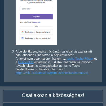
A bejelentkezés/regisztráció után az oldal vissza irányít
oda, ahonnan elindítottad a bejelentkezést.
A fiókot nem csak nálunk, hanem az
Issho Tosho Fórum
és
a
HunSubDB
oldalakon is tudjátok használni (a jövőben
további olalak is támogathatják az Issho Tosho
bejelentkezést). További információ:
https://wiki.hsdb.moe/kozponti-azonositas/bemutato/
Csatlakozz a közösséghez!