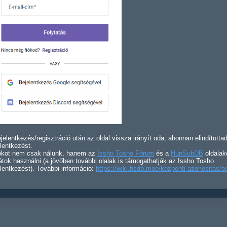
jelentkezés/regisztráció után az oldal vissza irányít oda, ahonnan elindította
lentkezést.
iókot nem csak nálunk, hanem az
Issho Tosho Fórum
és a
HunSubDB
oldalak
átok használni (a jövőben további olalak is támogathatják az Issho Tosho
lentkezést). További információ:
https://wiki.hsdb.moe/kozponti-azonositas/b