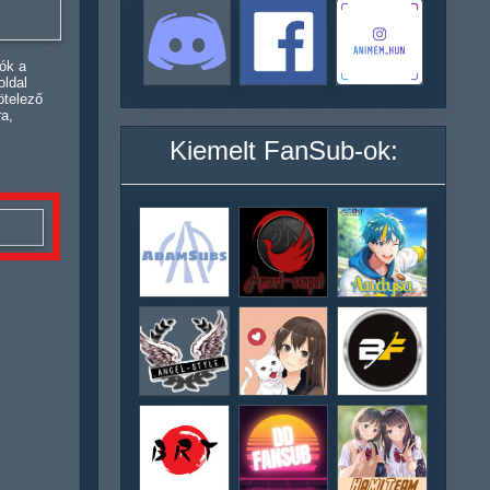
ók a
oldal
ötelező
ra,
Kiemelt FanSub-ok: