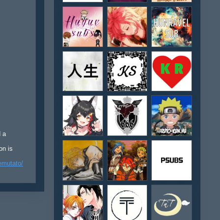
d a
on is
emutato/