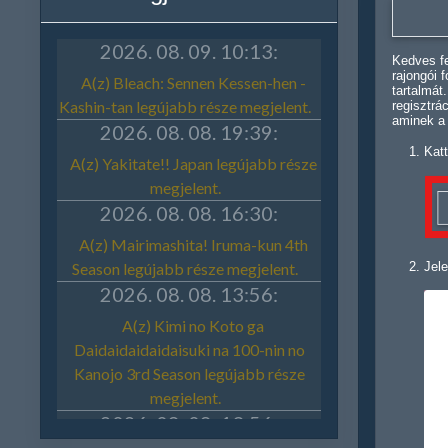
Kedves fe
rajongói 
tartalmát
regisztrá
aminek a
Katt
Jele