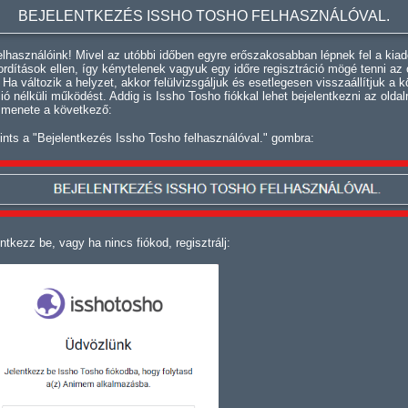
BEJELENTKEZÉS ISSHO TOSHO FELHASZNÁLÓVAL.
lhasználóink! Mivel az utóbbi időben egyre erőszakosabban lépnek fel a kiad
fordítások ellen, így kénytelenek vagyuk egy időre regisztráció mögé tenni az 
. Ha változik a helyzet, akkor felülvizsgáljuk és esetlegesen visszaállítjuk a k
ció nélküli működést. Addig is Issho Tosho fiókkal lehet bejelentkezni az oldal
 menete a következő:
ints a "Bejelentkezés Issho Tosho felhasználóval." gombra:
ntkezz be, vagy ha nincs fiókod, regisztrálj: