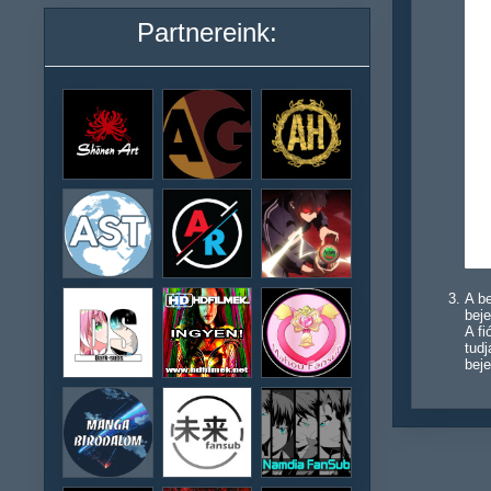
Partnereink:
A be
beje
A f
tudj
beje