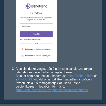
A bejelentkezés/regisztráció után az oldal vissza irányít
oda, ahonnan elindítottad a bejelentkezést.
A fiókot nem csak nálunk, hanem az
Issho Tosho Fórum
és
a
HunSubDB
oldalakon is tudjátok használni (a jövőben
további olalak is támogathatják az Issho Tosho
bejelentkezést). További információ:
https://wiki.hsdb.moe/kozponti-azonositas/bemutato/