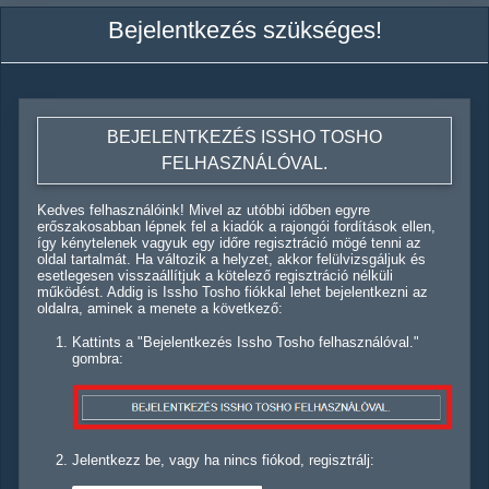
Bejelentkezés szükséges!
BEJELENTKEZÉS ISSHO TOSHO
FELHASZNÁLÓVAL.
Kedves felhasználóink! Mivel az utóbbi időben egyre
erőszakosabban lépnek fel a kiadók a rajongói fordítások ellen,
így kénytelenek vagyuk egy időre regisztráció mögé tenni az
oldal tartalmát. Ha változik a helyzet, akkor felülvizsgáljuk és
esetlegesen visszaállítjuk a kötelező regisztráció nélküli
működést. Addig is Issho Tosho fiókkal lehet bejelentkezni az
oldalra, aminek a menete a következő:
Kattints a "Bejelentkezés Issho Tosho felhasználóval."
gombra:
Jelentkezz be, vagy ha nincs fiókod, regisztrálj: