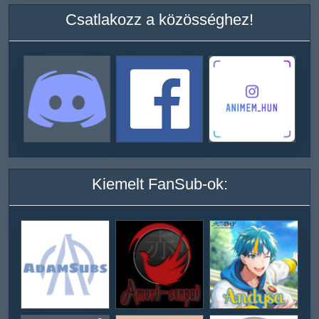
Csatlakozz a közösséghez!
Kiemelt FanSub-ok: