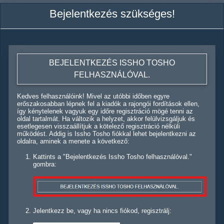
Bejelentkezés szükséges!
BEJELENTKEZÉS ISSHO TOSHO
FELHASZNÁLÓVAL.
Kedves felhasználóink! Mivel az utóbbi időben egyre
erőszakosabban lépnek fel a kiadók a rajongói fordítások ellen,
így kénytelenek vagyuk egy időre regisztráció mögé tenni az
oldal tartalmát. Ha változik a helyzet, akkor felülvizsgáljuk és
esetlegesen visszaállítjuk a kötelező regisztráció nélküli
működést. Addig is Issho Tosho fiókkal lehet bejelentkezni az
oldalra, aminek a menete a következő:
Kattints a "Bejelentkezés Issho Tosho felhasználóval."
gombra:
Jelentkezz be, vagy ha nincs fiókod, regisztrálj: