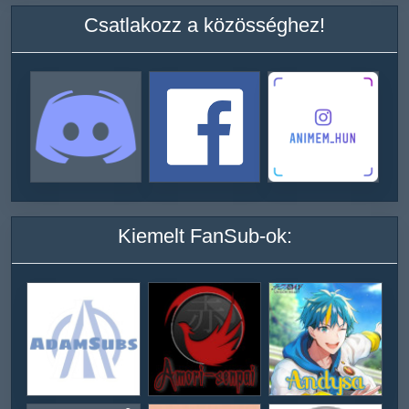
Csatlakozz a közösséghez!
Kiemelt FanSub-ok: