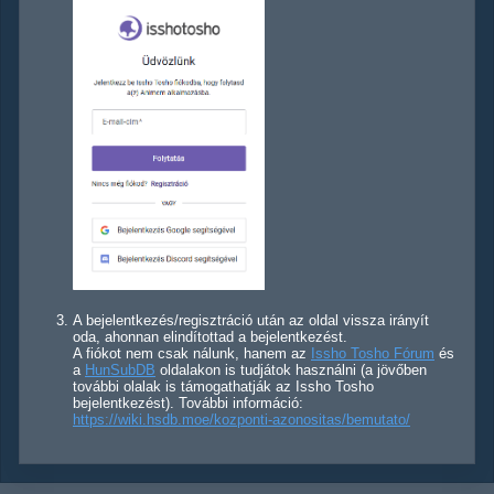
A bejelentkezés/regisztráció után az oldal vissza irányít
oda, ahonnan elindítottad a bejelentkezést.
A fiókot nem csak nálunk, hanem az
Issho Tosho Fórum
és
a
HunSubDB
oldalakon is tudjátok használni (a jövőben
további olalak is támogathatják az Issho Tosho
bejelentkezést). További információ:
https://wiki.hsdb.moe/kozponti-azonositas/bemutato/