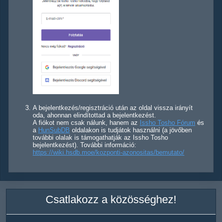
A bejelentkezés/regisztráció után az oldal vissza irányít
oda, ahonnan elindítottad a bejelentkezést.
A fiókot nem csak nálunk, hanem az
Issho Tosho Fórum
és
a
HunSubDB
oldalakon is tudjátok használni (a jövőben
további olalak is támogathatják az Issho Tosho
bejelentkezést). További információ:
https://wiki.hsdb.moe/kozponti-azonositas/bemutato/
Csatlakozz a közösséghez!