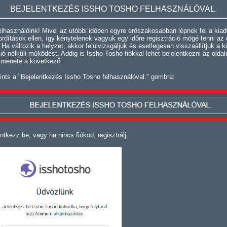
BEJELENTKEZÉS ISSHO TOSHO FELHASZNÁLÓVAL.
lhasználóink! Mivel az utóbbi időben egyre erőszakosabban lépnek fel a kiad
fordítások ellen, így kénytelenek vagyuk egy időre regisztráció mögé tenni az 
. Ha változik a helyzet, akkor felülvizsgáljuk és esetlegesen visszaállítjuk a k
ció nélküli működést. Addig is Issho Tosho fiókkal lehet bejelentkezni az oldal
 menete a következő:
ints a "Bejelentkezés Issho Tosho felhasználóval." gombra:
ntkezz be, vagy ha nincs fiókod, regisztrálj: