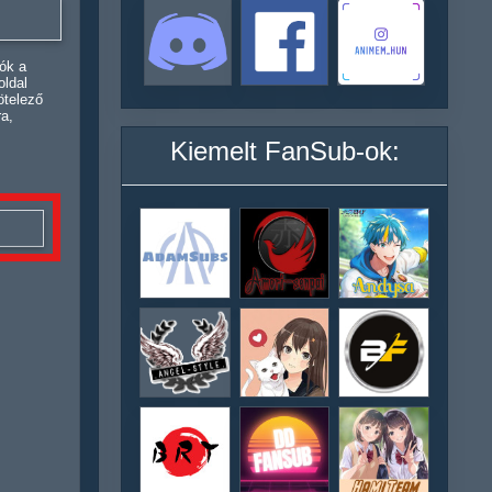
ók a
oldal
ötelező
ra,
Kiemelt FanSub-ok: