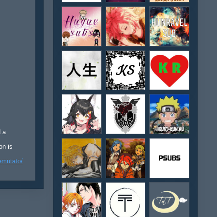
d a
on is
emutato/