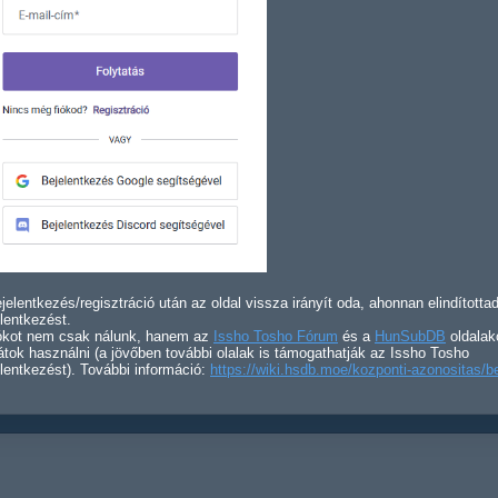
jelentkezés/regisztráció után az oldal vissza irányít oda, ahonnan elindította
lentkezést.
iókot nem csak nálunk, hanem az
Issho Tosho Fórum
és a
HunSubDB
oldalak
átok használni (a jövőben további olalak is támogathatják az Issho Tosho
lentkezést). További információ:
https://wiki.hsdb.moe/kozponti-azonositas/b