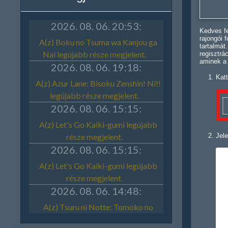
Kedves fe
rajongói 
tartalmát
regisztrá
aminek a
Katt
Jele