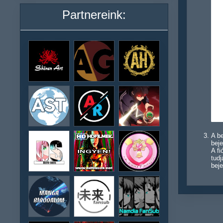
Partnereink:
A be
beje
A f
tudj
beje