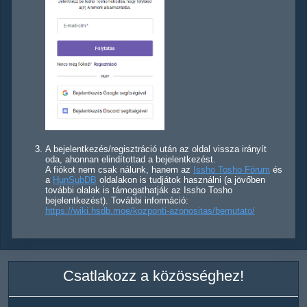
A bejelentkezés/regisztráció után az oldal vissza irányít
oda, ahonnan elindítottad a bejelentkezést.
A fiókot nem csak nálunk, hanem az
Issho Tosho Fórum
és
a
HunSubDB
oldalakon is tudjátok használni (a jövőben
további olalak is támogathatják az Issho Tosho
bejelentkezést). További információ:
https://wiki.hsdb.moe/kozponti-azonositas/bemutato/
Csatlakozz a közösséghez!