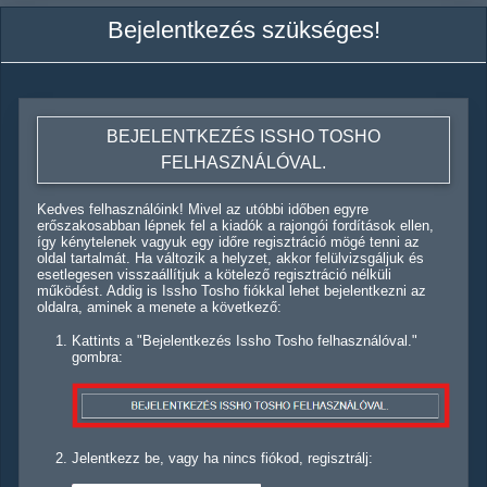
Bejelentkezés szükséges!
BEJELENTKEZÉS ISSHO TOSHO
FELHASZNÁLÓVAL.
Kedves felhasználóink! Mivel az utóbbi időben egyre
erőszakosabban lépnek fel a kiadók a rajongói fordítások ellen,
így kénytelenek vagyuk egy időre regisztráció mögé tenni az
oldal tartalmát. Ha változik a helyzet, akkor felülvizsgáljuk és
esetlegesen visszaállítjuk a kötelező regisztráció nélküli
működést. Addig is Issho Tosho fiókkal lehet bejelentkezni az
oldalra, aminek a menete a következő:
Kattints a "Bejelentkezés Issho Tosho felhasználóval."
gombra:
Jelentkezz be, vagy ha nincs fiókod, regisztrálj: