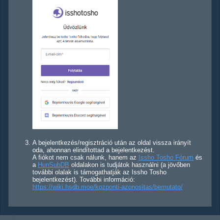
A bejelentkezés/regisztráció után az oldal vissza irányít
oda, ahonnan elindítottad a bejelentkezést.
A fiókot nem csak nálunk, hanem az
Issho Tosho Fórum
és
a
HunSubDB
oldalakon is tudjátok használni (a jövőben
további olalak is támogathatják az Issho Tosho
bejelentkezést). További információ:
https://wiki.hsdb.moe/kozponti-azonositas/bemutato/