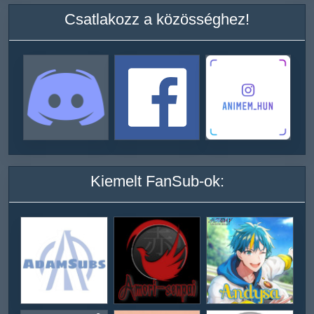
Csatlakozz a közösséghez!
Kiemelt FanSub-ok: