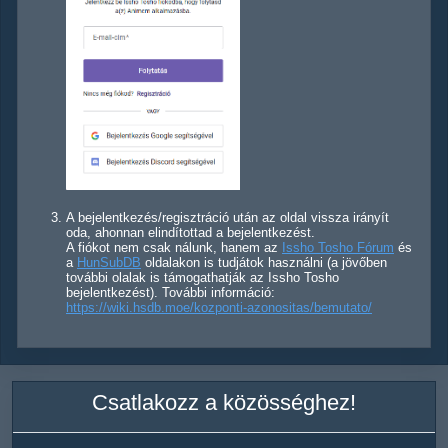
A bejelentkezés/regisztráció után az oldal vissza irányít
oda, ahonnan elindítottad a bejelentkezést.
A fiókot nem csak nálunk, hanem az
Issho Tosho Fórum
és
a
HunSubDB
oldalakon is tudjátok használni (a jövőben
további olalak is támogathatják az Issho Tosho
bejelentkezést). További információ:
https://wiki.hsdb.moe/kozponti-azonositas/bemutato/
Csatlakozz a közösséghez!