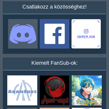
Csatlakozz a közösséghez!
Kiemelt FanSub-ok: