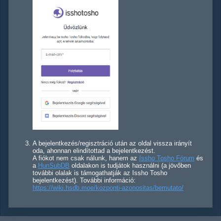
A bejelentkezés/regisztráció után az oldal vissza irányít
oda, ahonnan elindítottad a bejelentkezést.
A fiókot nem csak nálunk, hanem az
Issho Tosho Fórum
és
a
HunSubDB
oldalakon is tudjátok használni (a jövőben
további olalak is támogathatják az Issho Tosho
bejelentkezést). További információ:
https://wiki.hsdb.moe/kozponti-azonositas/bemutato/