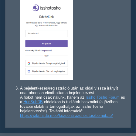
A bejelentkezés/regisztráció után az oldal vissza irányít
oda, ahonnan elindítottad a bejelentkezést.
A fiókot nem csak nálunk, hanem az
Issho Tosho Fórum
és
a
HunSubDB
oldalakon is tudjátok használni (a jövőben
további olalak is támogathatják az Issho Tosho
bejelentkezést). További információ:
https://wiki.hsdb.moe/kozponti-azonositas/bemutato/