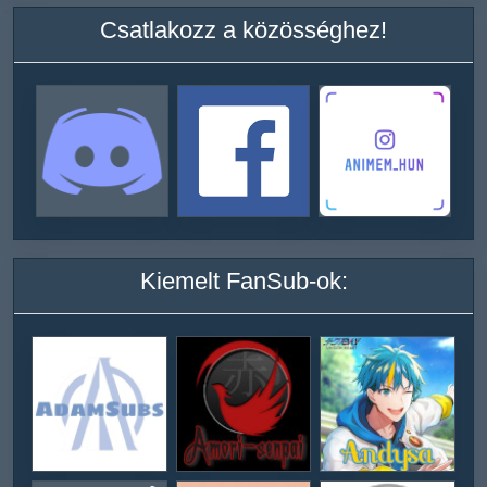
Csatlakozz a közösséghez!
Kiemelt FanSub-ok: