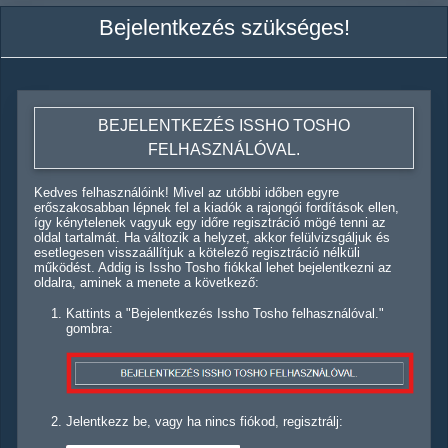
Bejelentkezés szükséges!
BEJELENTKEZÉS ISSHO TOSHO
FELHASZNÁLÓVAL.
Kedves felhasználóink! Mivel az utóbbi időben egyre
erőszakosabban lépnek fel a kiadók a rajongói fordítások ellen,
így kénytelenek vagyuk egy időre regisztráció mögé tenni az
oldal tartalmát. Ha változik a helyzet, akkor felülvizsgáljuk és
esetlegesen visszaállítjuk a kötelező regisztráció nélküli
működést. Addig is Issho Tosho fiókkal lehet bejelentkezni az
oldalra, aminek a menete a következő:
Kattints a "Bejelentkezés Issho Tosho felhasználóval."
gombra:
Jelentkezz be, vagy ha nincs fiókod, regisztrálj: