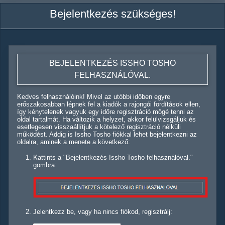
Bejelentkezés szükséges!
BEJELENTKEZÉS ISSHO TOSHO
FELHASZNÁLÓVAL.
Kedves felhasználóink! Mivel az utóbbi időben egyre
erőszakosabban lépnek fel a kiadók a rajongói fordítások ellen,
így kénytelenek vagyuk egy időre regisztráció mögé tenni az
oldal tartalmát. Ha változik a helyzet, akkor felülvizsgáljuk és
esetlegesen visszaállítjuk a kötelező regisztráció nélküli
működést. Addig is Issho Tosho fiókkal lehet bejelentkezni az
oldalra, aminek a menete a következő:
Kattints a "Bejelentkezés Issho Tosho felhasználóval."
gombra:
Jelentkezz be, vagy ha nincs fiókod, regisztrálj: