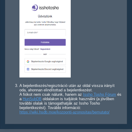
A bejelentkezés/regisztráció után az oldal vissza irányít
oda, ahonnan elindítottad a bejelentkezést.
A fiókot nem csak nálunk, hanem az
Issho Tosho Fórum
és
a
HunSubDB
oldalakon is tudjátok használni (a jövőben
további olalak is támogathatják az Issho Tosho
bejelentkezést). További információ:
https://wiki.hsdb.moe/kozponti-azonositas/bemutato/