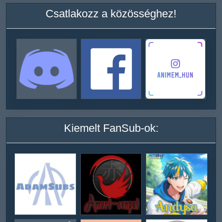
Csatlakozz a közösséghez!
Kiemelt FanSub-ok: