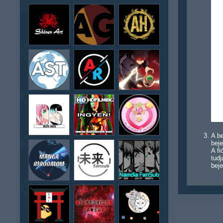
A be
beje
A f
tudj
beje