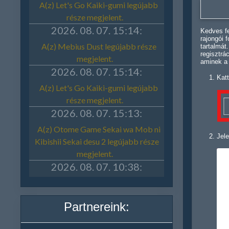
Kedves fe
rajongói 
tartalmát
regisztrá
aminek a
Katt
Jele
Partnereink: