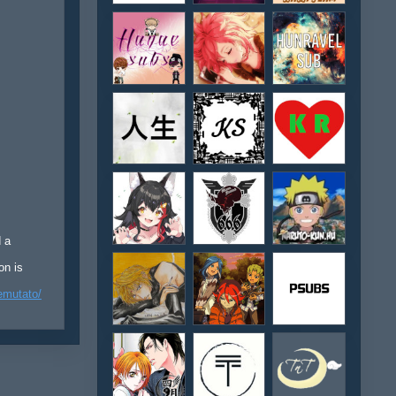
d a
on is
emutato/