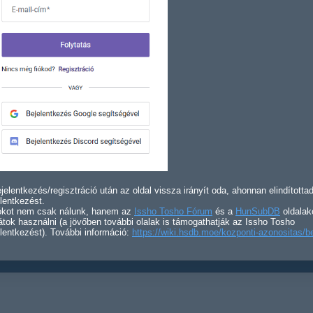
jelentkezés/regisztráció után az oldal vissza irányít oda, ahonnan elindította
lentkezést.
iókot nem csak nálunk, hanem az
Issho Tosho Fórum
és a
HunSubDB
oldalak
átok használni (a jövőben további olalak is támogathatják az Issho Tosho
lentkezést). További információ:
https://wiki.hsdb.moe/kozponti-azonositas/b