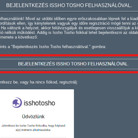
BEJELENTKEZÉS ISSHO TOSHO FELHASZNÁLÓVAL.
lhasználóink! Mivel az utóbbi időben egyre erőszakosabban lépnek fel a kiad
fordítások ellen, így kénytelenek vagyuk egy időre regisztráció mögé tenni az 
. Ha változik a helyzet, akkor felülvizsgáljuk és esetlegesen visszaállítjuk a k
ció nélküli működést. Addig is Issho Tosho fiókkal lehet bejelentkezni az oldal
 menete a következő:
ints a "Bejelentkezés Issho Tosho felhasználóval." gombra:
ntkezz be, vagy ha nincs fiókod, regisztrálj: