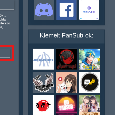
ók a
oldal
ötelező
ra,
Kiemelt FanSub-ok: