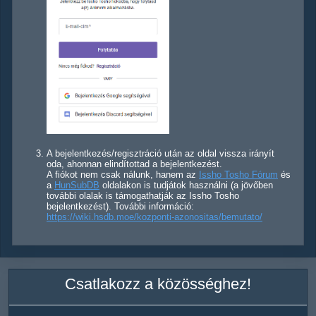
A bejelentkezés/regisztráció után az oldal vissza irányít
oda, ahonnan elindítottad a bejelentkezést.
A fiókot nem csak nálunk, hanem az
Issho Tosho Fórum
és
a
HunSubDB
oldalakon is tudjátok használni (a jövőben
további olalak is támogathatják az Issho Tosho
bejelentkezést). További információ:
https://wiki.hsdb.moe/kozponti-azonositas/bemutato/
Csatlakozz a közösséghez!