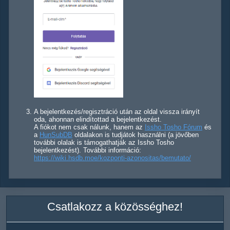
A bejelentkezés/regisztráció után az oldal vissza irányít
oda, ahonnan elindítottad a bejelentkezést.
A fiókot nem csak nálunk, hanem az
Issho Tosho Fórum
és
a
HunSubDB
oldalakon is tudjátok használni (a jövőben
további olalak is támogathatják az Issho Tosho
bejelentkezést). További információ:
https://wiki.hsdb.moe/kozponti-azonositas/bemutato/
Csatlakozz a közösséghez!