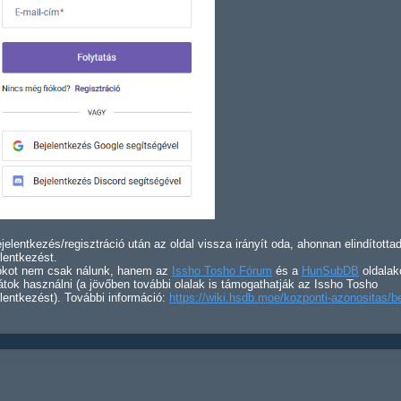
jelentkezés/regisztráció után az oldal vissza irányít oda, ahonnan elindította
lentkezést.
iókot nem csak nálunk, hanem az
Issho Tosho Fórum
és a
HunSubDB
oldalak
átok használni (a jövőben további olalak is támogathatják az Issho Tosho
lentkezést). További információ:
https://wiki.hsdb.moe/kozponti-azonositas/b