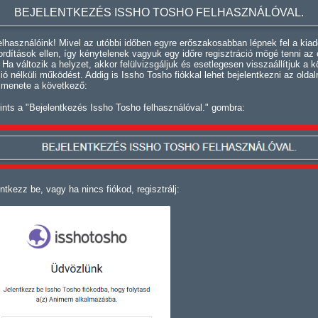
BEJELENTKEZÉS ISSHO TOSHO FELHASZNÁLÓVAL.
lhasználóink! Mivel az utóbbi időben egyre erőszakosabban lépnek fel a kiad
fordítások ellen, így kénytelenek vagyuk egy időre regisztráció mögé tenni az 
. Ha változik a helyzet, akkor felülvizsgáljuk és esetlegesen visszaállítjuk a k
ció nélküli működést. Addig is Issho Tosho fiókkal lehet bejelentkezni az oldal
 menete a következő:
ints a "Bejelentkezés Issho Tosho felhasználóval." gombra:
ntkezz be, vagy ha nincs fiókod, regisztrálj: