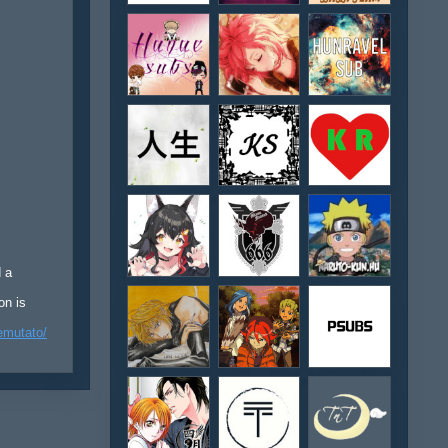
d a
on is
emutato/