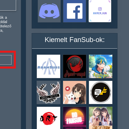
ók a
oldal
ötelező
ra,
Kiemelt FanSub-ok: