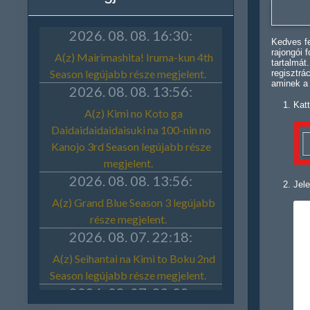
Kedves fe
rajongói 
tartalmát
regisztrá
aminek a
Katt
Jele