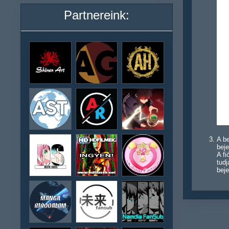
Partnereink:
A be
beje
A f
tudj
beje