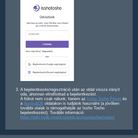
A bejelentkezés/regisztráció után az oldal vissza irányít
oda, ahonnan elindítottad a bejelentkezést.
A fiókot nem csak nálunk, hanem az
Issho Tosho Fórum
és
a
HunSubDB
oldalakon is tudjátok használni (a jövőben
további olalak is támogathatják az Issho Tosho
bejelentkezést). További információ:
https://wiki.hsdb.moe/kozponti-azonositas/bemutato/