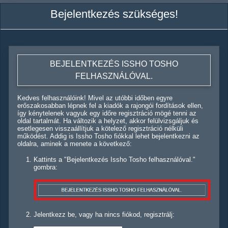
Bejelentkezés szükséges!
BEJELENTKEZÉS ISSHO TOSHO
FELHASZNÁLÓVAL.
Kedves felhasználóink! Mivel az utóbbi időben egyre
erőszakosabban lépnek fel a kiadók a rajongói fordítások ellen,
így kénytelenek vagyuk egy időre regisztráció mögé tenni az
oldal tartalmát. Ha változik a helyzet, akkor felülvizsgáljuk és
esetlegesen visszaállítjuk a kötelező regisztráció nélküli
működést. Addig is Issho Tosho fiókkal lehet bejelentkezni az
oldalra, aminek a menete a következő:
Kattints a "Bejelentkezés Issho Tosho felhasználóval."
gombra:
Jelentkezz be, vagy ha nincs fiókod, regisztrálj: