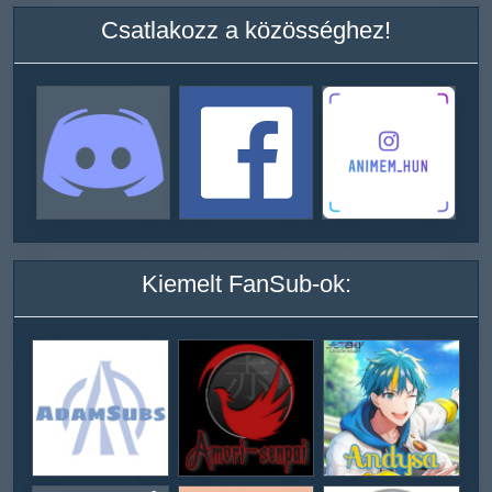
Csatlakozz a közösséghez!
Kiemelt FanSub-ok: