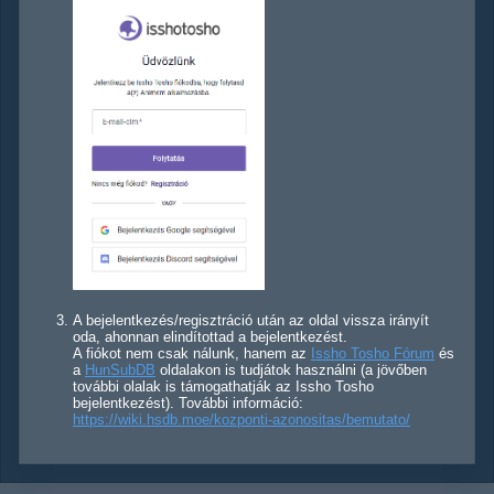
A bejelentkezés/regisztráció után az oldal vissza irányít
oda, ahonnan elindítottad a bejelentkezést.
A fiókot nem csak nálunk, hanem az
Issho Tosho Fórum
és
a
HunSubDB
oldalakon is tudjátok használni (a jövőben
további olalak is támogathatják az Issho Tosho
bejelentkezést). További információ:
https://wiki.hsdb.moe/kozponti-azonositas/bemutato/