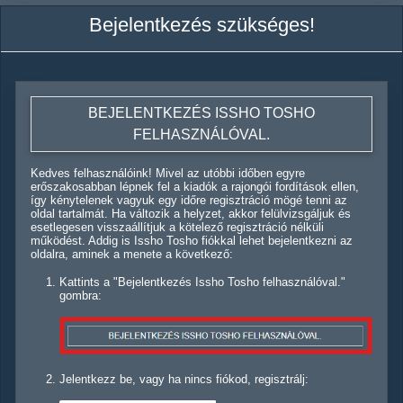
Bejelentkezés szükséges!
BEJELENTKEZÉS ISSHO TOSHO
FELHASZNÁLÓVAL.
Kedves felhasználóink! Mivel az utóbbi időben egyre
erőszakosabban lépnek fel a kiadók a rajongói fordítások ellen,
így kénytelenek vagyuk egy időre regisztráció mögé tenni az
oldal tartalmát. Ha változik a helyzet, akkor felülvizsgáljuk és
esetlegesen visszaállítjuk a kötelező regisztráció nélküli
működést. Addig is Issho Tosho fiókkal lehet bejelentkezni az
oldalra, aminek a menete a következő:
Kattints a "Bejelentkezés Issho Tosho felhasználóval."
gombra:
Jelentkezz be, vagy ha nincs fiókod, regisztrálj: