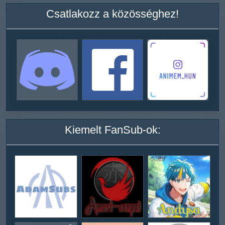
Csatlakozz a közösséghez!
Kiemelt FanSub-ok: