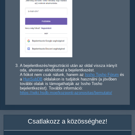
A bejelentkezés/regisztráció után az oldal vissza irányít
oda, ahonnan elindítottad a bejelentkezést.
A fiókot nem csak nálunk, hanem az
Issho Tosho Fórum
és
a
HunSubDB
oldalakon is tudjátok használni (a jövőben
további olalak is támogathatják az Issho Tosho
bejelentkezést). További információ:
https://wiki.hsdb.moe/kozponti-azonositas/bemutato/
Csatlakozz a közösséghez!