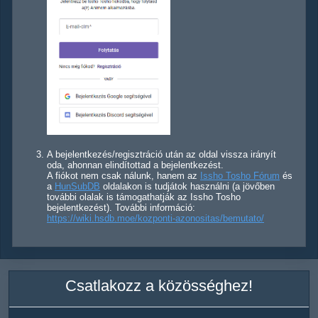
A bejelentkezés/regisztráció után az oldal vissza irányít
oda, ahonnan elindítottad a bejelentkezést.
A fiókot nem csak nálunk, hanem az
Issho Tosho Fórum
és
a
HunSubDB
oldalakon is tudjátok használni (a jövőben
további olalak is támogathatják az Issho Tosho
bejelentkezést). További információ:
https://wiki.hsdb.moe/kozponti-azonositas/bemutato/
Csatlakozz a közösséghez!