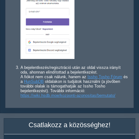
A bejelentkezés/regisztráció után az oldal vissza irányít
oda, ahonnan elindítottad a bejelentkezést.
A fiókot nem csak nálunk, hanem az
Issho Tosho Fórum
és
a
HunSubDB
oldalakon is tudjátok használni (a jövőben
további olalak is támogathatják az Issho Tosho
bejelentkezést). További információ:
https://wiki.hsdb.moe/kozponti-azonositas/bemutato/
Csatlakozz a közösséghez!