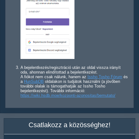
A bejelentkezés/regisztráció után az oldal vissza irányít
oda, ahonnan elindítottad a bejelentkezést.
A fiókot nem csak nálunk, hanem az
Issho Tosho Fórum
és
a
HunSubDB
oldalakon is tudjátok használni (a jövőben
további olalak is támogathatják az Issho Tosho
bejelentkezést). További információ:
https://wiki.hsdb.moe/kozponti-azonositas/bemutato/
Csatlakozz a közösséghez!