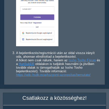
A bejelentkezés/regisztráció után az oldal vissza irányít
oda, ahonnan elindítottad a bejelentkezést.
A fiókot nem csak nálunk, hanem az
Issho Tosho Fórum
és
a
HunSubDB
oldalakon is tudjátok használni (a jövőben
további olalak is támogathatják az Issho Tosho
bejelentkezést). További információ:
https://wiki.hsdb.moe/kozponti-azonositas/bemutato/
Csatlakozz a közösséghez!