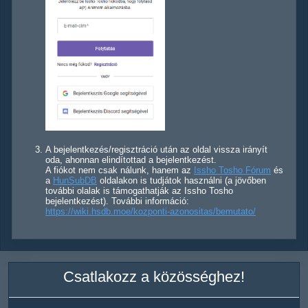
A bejelentkezés/regisztráció után az oldal vissza irányít
oda, ahonnan elindítottad a bejelentkezést.
A fiókot nem csak nálunk, hanem az
Issho Tosho Fórum
és
a
HunSubDB
oldalakon is tudjátok használni (a jövőben
további olalak is támogathatják az Issho Tosho
bejelentkezést). További információ:
https://wiki.hsdb.moe/kozponti-azonositas/bemutato/
Csatlakozz a közösséghez!