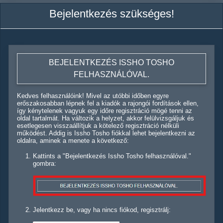
Bejelentkezés szükséges!
BEJELENTKEZÉS ISSHO TOSHO
FELHASZNÁLÓVAL.
Kedves felhasználóink! Mivel az utóbbi időben egyre
erőszakosabban lépnek fel a kiadók a rajongói fordítások ellen,
így kénytelenek vagyuk egy időre regisztráció mögé tenni az
oldal tartalmát. Ha változik a helyzet, akkor felülvizsgáljuk és
esetlegesen visszaállítjuk a kötelező regisztráció nélküli
működést. Addig is Issho Tosho fiókkal lehet bejelentkezni az
oldalra, aminek a menete a következő:
Kattints a "Bejelentkezés Issho Tosho felhasználóval."
gombra:
Jelentkezz be, vagy ha nincs fiókod, regisztrálj: