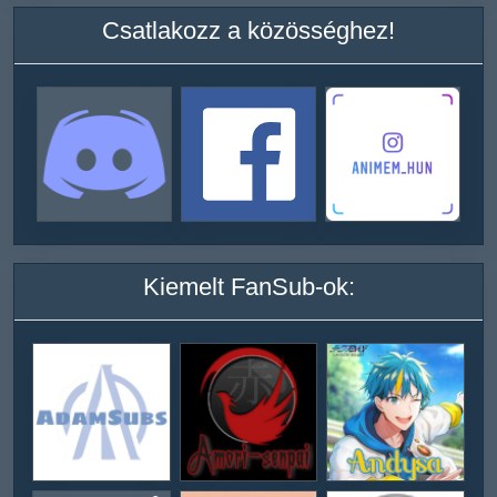
Csatlakozz a közösséghez!
Kiemelt FanSub-ok: