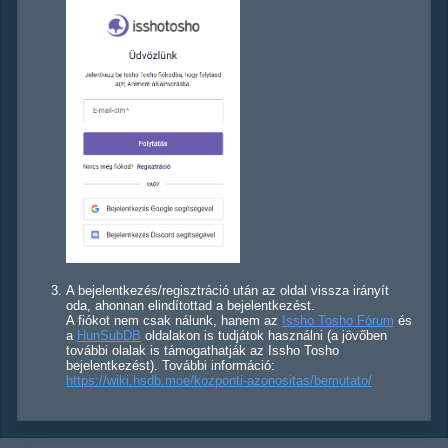
A bejelentkezés/regisztráció után az oldal vissza irányít
oda, ahonnan elindítottad a bejelentkezést.
A fiókot nem csak nálunk, hanem az
Issho Tosho Fórum
és
a
HunSubDB
oldalakon is tudjátok használni (a jövőben
további olalak is támogathatják az Issho Tosho
bejelentkezést). További információ:
https://wiki.hsdb.moe/kozponti-azonositas/bemutato/