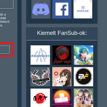
ók a
oldal
ötelező
ra,
Kiemelt FanSub-ok: