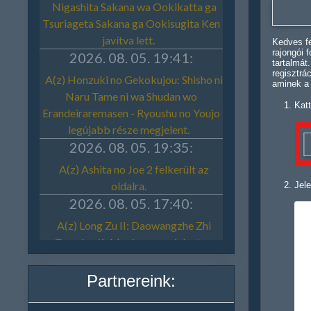
Kedves fe
rajongói 
tartalmát
regisztrá
aminek a
Katt
Jele
Partnereink: