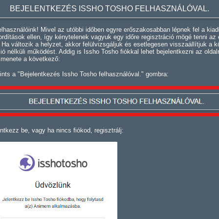
BEJELENTKEZÉS ISSHO TOSHO FELHASZNÁLÓVAL.
lhasználóink! Mivel az utóbbi időben egyre erőszakosabban lépnek fel a kiad
fordítások ellen, így kénytelenek vagyuk egy időre regisztráció mögé tenni az 
. Ha változik a helyzet, akkor felülvizsgáljuk és esetlegesen visszaállítjuk a k
ció nélküli működést. Addig is Issho Tosho fiókkal lehet bejelentkezni az oldal
 menete a következő:
ints a "Bejelentkezés Issho Tosho felhasználóval." gombra:
ntkezz be, vagy ha nincs fiókod, regisztrálj: