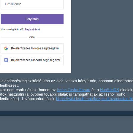
jelentkezés/regisztráció után az oldal vissza irányít oda, ahonnan elindította
lentkezést.
iókot nem csak nálunk, hanem az
Issho Tosho Fórum
és a
HunSubDB
oldalak
átok használni (a jövőben további olalak is támogathatják az Issho Tosho
lentkezést). További információ:
https://wiki.hsdb.moe/kozponti-azonositas/b