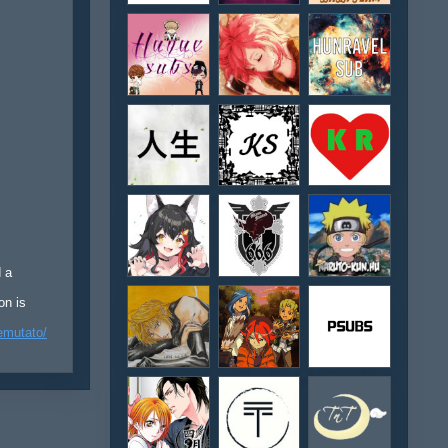
d a
on is
emutato/