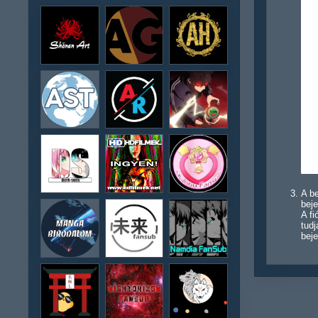
A be
beje
A f
tudj
beje