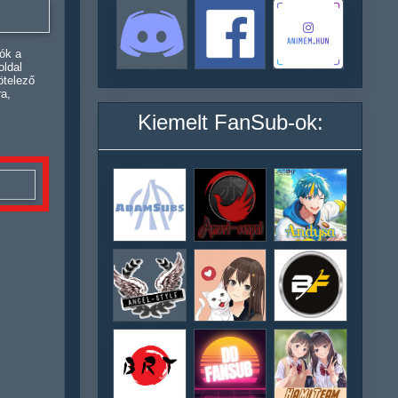
ók a
oldal
ötelező
ra,
Kiemelt FanSub-ok: