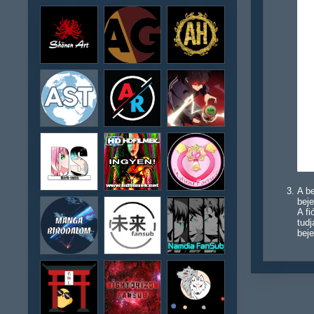
A be
beje
A f
tudj
beje