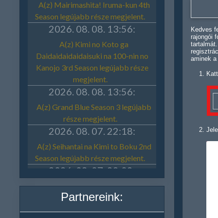
Kedves fe
rajongói 
tartalmát
regisztrá
aminek a
Katt
Jele
Partnereink: