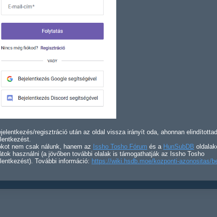
jelentkezés/regisztráció után az oldal vissza irányít oda, ahonnan elindította
lentkezést.
iókot nem csak nálunk, hanem az
Issho Tosho Fórum
és a
HunSubDB
oldalak
átok használni (a jövőben további olalak is támogathatják az Issho Tosho
lentkezést). További információ:
https://wiki.hsdb.moe/kozponti-azonositas/b