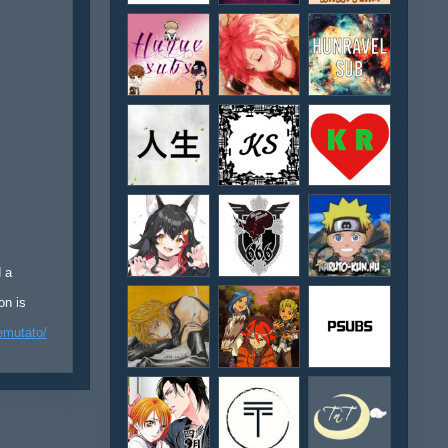
d a
on is
emutato/