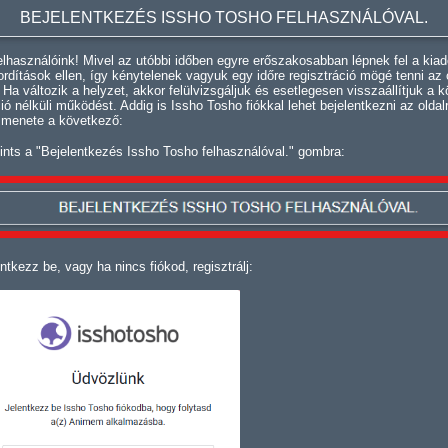
BEJELENTKEZÉS ISSHO TOSHO FELHASZNÁLÓVAL.
lhasználóink! Mivel az utóbbi időben egyre erőszakosabban lépnek fel a kiad
fordítások ellen, így kénytelenek vagyuk egy időre regisztráció mögé tenni az 
. Ha változik a helyzet, akkor felülvizsgáljuk és esetlegesen visszaállítjuk a k
ció nélküli működést. Addig is Issho Tosho fiókkal lehet bejelentkezni az oldal
 menete a következő:
ints a "Bejelentkezés Issho Tosho felhasználóval." gombra:
ntkezz be, vagy ha nincs fiókod, regisztrálj: