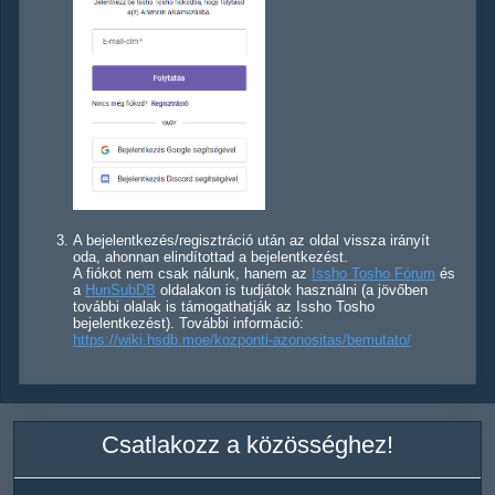
A bejelentkezés/regisztráció után az oldal vissza irányít
oda, ahonnan elindítottad a bejelentkezést.
A fiókot nem csak nálunk, hanem az
Issho Tosho Fórum
és
a
HunSubDB
oldalakon is tudjátok használni (a jövőben
további olalak is támogathatják az Issho Tosho
bejelentkezést). További információ:
https://wiki.hsdb.moe/kozponti-azonositas/bemutato/
Csatlakozz a közösséghez!